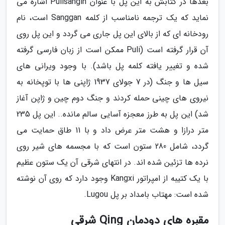
بعدها در کتابش به این پل با عنوان Pulisangin اشاره می
نماید که یک ترجمه نامناسب از کلمه Sanggan است، نام
رودخانه ای که از بالای این پل جاری می گردد و این پل روی
آن قرار گرفته است (Puli ممکن است از زبان فارسی گرفته
شده و تغییر یافته کلمه پل باشد). با وجود ویرانی های
سیل ها و جنگ (در 7 جولای 1937 ژاپنی ها با توپخانه به
نیروی های چینی حمله کردند و جنگ دوم چین و ژاپن آغاز
شد) این پل به طرز معجزه آسایی سالم مانده.. این پل 235
متر درازا و هشت متر عرض داد و با 11 طاق حمایت می
گردد، شامل 280 ستون است که با مجسمه های شیر روی
نرده ها تزئین شده اند. در انتهای شرقی آن یک ستون عظیم
با یک کتیبه از امپراتور Kangxi وجود دارد که روی آن نوشته
شده است: مهتاب بامداد بر پل Lugou.
مقبره های دودمان Qing شرقی