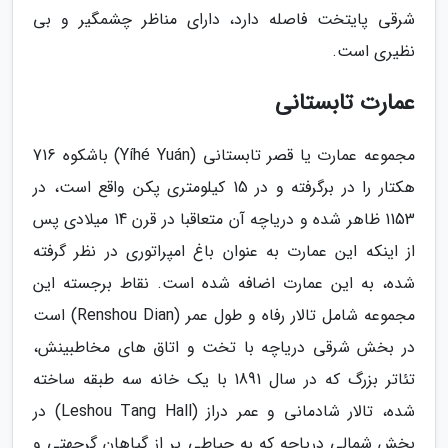
شرقی پایتخت فاصله دارد، دارای مناظر چشمگیر و بی
نظیری است.
عمارت تابستانی
مجموعه عمارت یا قصر تابستانی (Yíhé Yuán) باشکوه 716
هکتار را در برگرفته و در 15 کیلومتری پکن واقع است، در
1153 ظاهر شده و دریاچه آن متعاقبا در قرن 14 میلادی پس
از اینکه این عمارت به عنوان باغ امپراتوری در نظر گرفته
شده، به این عمارت اضافه شده است. نقاط برجسته این
مجموعه شامل تالار رفاه و طول عمر (Renshou Dian) است
در بخش شرقی دریاچه با تخت و اتاق های مخاطبینش،
تئاتر بزرگ که در سال 1891 با یک خانه سه طبقه ساخته
شده، تالار شادمانی و عمر دراز (Leshou Tang Hall) در
بخش شمالی دریاچه که به حیاطی پر از گیاهان گرجهتی و