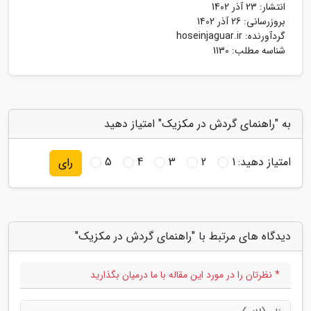
انتشار:
23 آذر 1402
بروزرسانی:
26 آذر 1402
گردآورنده:
hoseinjaguar.ir
شناسه مطلب: 1130
به "راهنمای گردش در مکزیک" امتیاز دهید
امتیاز دهید:
1
2
3
4
5
رای
دیدگاه های مرتبط با "راهنمای گردش در مکزیک"
* نظرتان را در مورد این مقاله با ما درمیان بگذارید