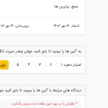
منبع: برترین ها
انتشار:
14 مهر 1403
بروزرسانی:
14 مهر 1403
به "این ها را ببینید تا باور کنید جهان چقدر حیرت ان
امتیاز دهید:
1
2
3
4
5
رای
دیدگاه های مرتبط با "این ها را ببینید تا باور کنید 
* نظرتان را در مورد این مقاله با ما درمیان بگذارید