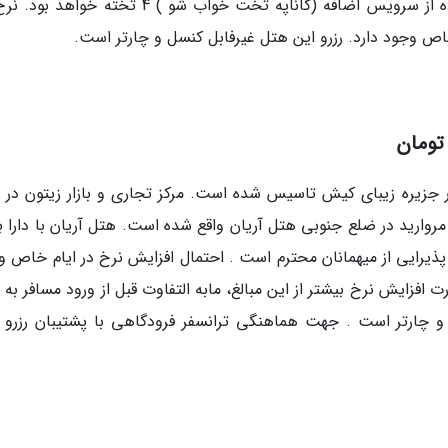
اتاق های 3 تخته در فاز هتلی و ویلایی با استفاده از سرویس اضافه (کاناپه تخت خواب شو ) 4 تخته 
ص وجود دارد. رزرو این هتل غیرفابل کنسل و چارتر است.
هتل: هتل چهار ستاره آریان در سال 1378 در جزیره زیبای کیش تاسیس شده است. مرکز تجاری و بازار زیتون 
 مروارید در ضلع جنوبی هتل آریان واقع شده است. هتل آریان با دارا 
پذیرایی از میهمانان محترم است . احتمال افزایش نرخ در ایام خاص و
فزایش نرخ بیشتر از این مبالغ، مابه التفاوت قبل از ورود مسافر به 
و چارتر است . جهت هماهنگی ترانسفر فرودگاهی با پشتیبان رزرو 