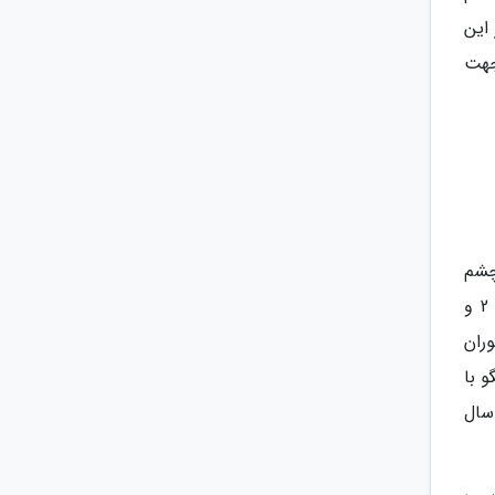
این
جهت
 27000 متر مربع و با چشم
اندازی به آبهای نیلگون خلیج همواره فارس واقع شده ، طراحی ساختمان هتل به صورت اتاق های ویلایی در فاز 1 و 2 و
رستوران
 با
 رفاهی و کادر مجرب و آموزش دیده میزبان شما میهمانان محترم است . در هر اتاق یک کودک زیر 2 سال