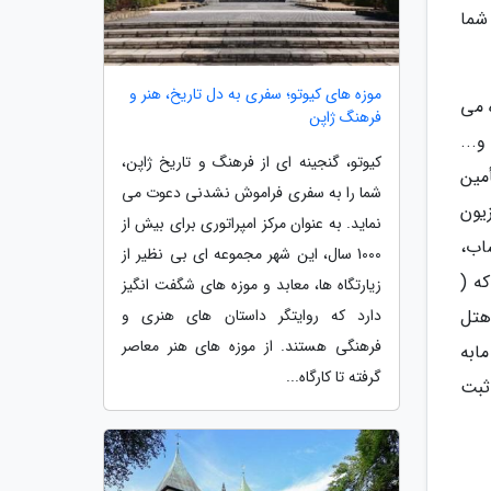
 شما
موزه های کیوتو؛ سفری به دل تاریخ، هنر و
استفاده می
فرهنگ ژاپن
...
کیوتو، گنجینه ای از فرهنگ و تاریخ ژاپن،
مین
شما را به سفری فراموش نشدنی دعوت می
یون
نماید. به عنوان مرکز امپراتوری برای بیش از
ساب،
1000 سال، این شهر مجموعه ای بی نظیر از
ه (
زیارتگاه ها، معابد و موزه های شگفت انگیز
هتل
دارد که روایتگر داستان های هنری و
فرهنگی هستند. از موزه های هنر معاصر
ابه
گرفته تا کارگاه...
ثبت