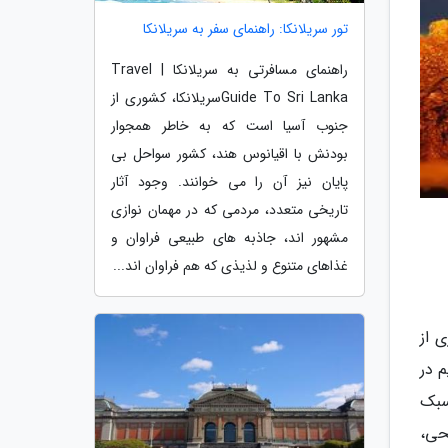
تور سریلانکا: راهنمای سفر به سریلانکا
راهنمای مسافرتی به سریلانکا | Travel
Guide To Sri Lankaسریلانکا، کشوری از
جنوب آسیا است که به خاطر همجوار
بودنش با اقیانوس هند، کشور سواحل بی
پایان نیز آن را می خوانند. وجود آثار
تاریخی متعدد، مردمی که در مهمان نوازی
مشهور اند، جاذبه های طبیعی فراوان و
غذاهای متنوع و لذیذی که هم فراوان اند...
ذاری از
ت مریم در
سبک
فریحی،