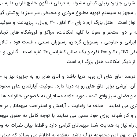
 شرقی جزیره زیبای کیش مشرف به دریای نیلگون خلیج فارس با زمینی
ل مجهز به سیستم تهویه مطبوع مرکزی و محیطی سر سبز با پوشش گی
خاص، فضا سازی زیبا و آب نماهای متعدد و چشم نواز است . هتل بزرگ ارم دارای 210 اتاق، 30 رویال ، پر
تمان در محوطه و دو استخر و سونا با کلیه امکانات، مراکز و فروشگاه های تجا
یرانی و خارجی ، رستوران گردان، رستوران سنتی ، فست فود ، تالار
مخصوص ازدواج و جشن تولد و بعلاوه دو سالن آمفی تئاتر 50 و 400 نفره و یک سالن کنفرانس 40 نفره 
از دیگر امکانات هتل بزرگ ارم است .
اخت پلکانی هتل بزرگ ارم باعث شده است 70 درصد اتاق های آن روبه دریا باشد و اتاق های رو به جزیره نیز ب
، ارزشی برابر اتاق های رو به دریا دارد. سوئیت آپارتمان های محوطه
اه و فضای سبز واقع شده ، مورد علاقه مسافران به خصوص خانواده ها ب
ری می نمایند . هدف ما رضایت ، آرامش و استراحت میهمانان در جز
 کار شبانه روزی خود سعی می نمایند با توجه کامل به حقوق میهما
 راه نیاز به هدایت شما میهمانان گرامی دارد و قطعا بیان نظرات به و
ر و بهتر این مجموعه بزرگ باشد. بعلاوه به اطلاع می رساند که طبق ا