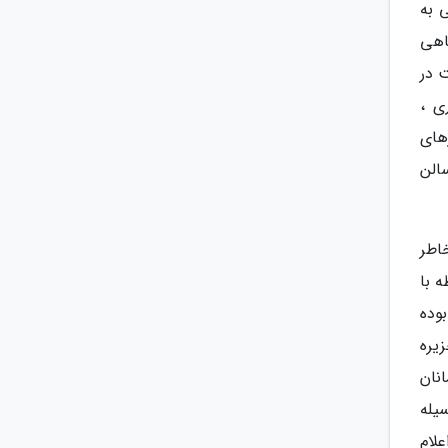
 به
اهی
زیدنت و سوئیت در
ری ،
های
است . گالری و سالن
ه خاطر
 با
وده
یره
نان
سیله
علام