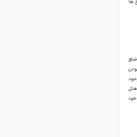
خواهد بود. نرخ ها
در ضلع
بودن
جود
هتل
خود