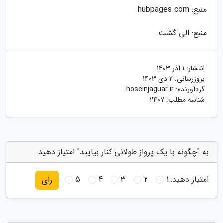
منبع: hubpages.com
منبع: الی گشت
انتشار:
1 آذر 1403
بروزرسانی:
2 دی 1403
گردآورنده:
hoseinjaguar.ir
شناسه مطلب: 2407
به "چگونه با یک پرواز طولانی کنار بیایید" امتیاز دهید
امتیاز دهید:
1
2
3
4
5
رای