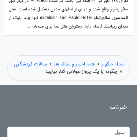
دارای 198 اتاق در 23 طبقه می باشد، در سبک Art-deco در مرکز شهر
سائو پائولو واقع شده و در آن از اتاقهای مدرن تشکیل شده است. هتل
اکسلسیور سائوپائولو excelsior sao Paulo Hotel تنها چند بلوک از
میدان ریپابلیکا فاصله دارد. رستوران هتل غذا برای صبحانه،...
مجله جگوار
»
همه اخبار و مقاله ها
»
مقالات گردشگری
»
چگونه با یک پرواز طولانی کنار بیایید
خبرنامه