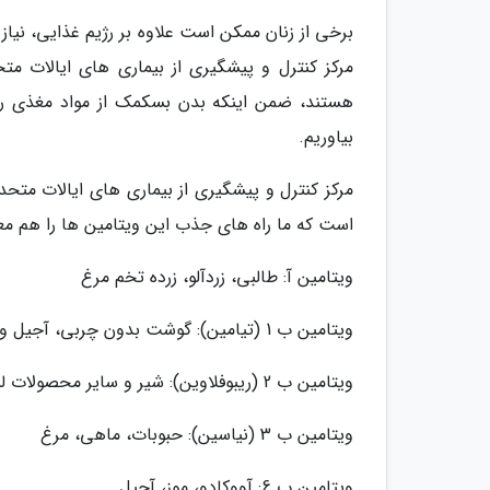
برخی از زنان ممکن است علاوه بر رژیم غذایی، نیاز
مرکز کنترل و پیشگیری از بیماری های ایالات مت
هستند، ضمن اینکه بدن بسکمک از مواد مغذی را ت
بیاوریم.
است که ما راه های جذب این ویتامین ها را هم مع
ویتامین آ: طالبی، زردآلو، زرده تخم مرغ
ویتامین ب 1 (تیامین): گوشت بدون چربی، آجیل و دانه ها، غلات سبوس دار
ویتامین ب 2 (ریبوفلاوین): شیر و سایر محصولات لبنی، سبزیجات برگ سبز
ویتامین ب 3 (نیاسین): حبوبات، ماهی، مرغ
ویتامین ب 6: آووکادو، موز، آجیل