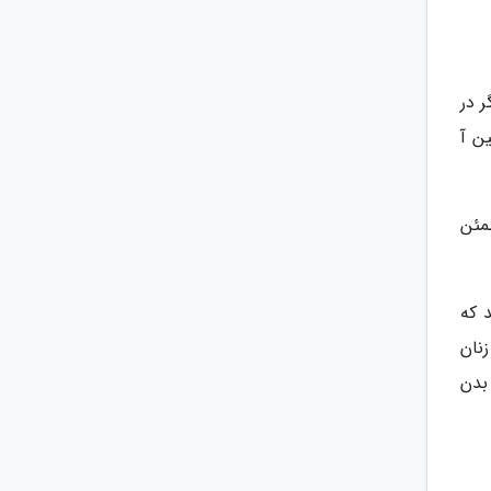
بر این اگر در
ن آ
مئن
 که
نان
بدن