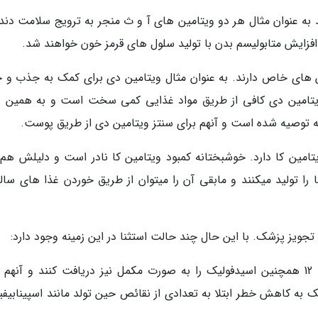
 به عنوان مثال هر دو ویتامین های آ و ث منجر به ترویج سلامت دندان
افزایش متابولیسم بدن با تولید سلول های قرمز خون خواهند شد.
ین های خاص دارند. به عنوان مثال ویتامین دی برای کمک به جذب و 
تامین دی کافی از طریق مواد غذایی کمی سخت است و به همین د
ویتامین کا دارد. خوشبختانه کمبود ویتامین کا نادر است و دلیلش هم 
7 درصد از ویتامین کا را تولید میکنند و مابقی آن را میتوان از طریق خوردن غذا های سا
 تجویز پزشک. با این حال چند حالت استثنا در این زمینه وجود دارد:
زنان باردار و شیرده باید ویتامین های ب 6 و ب 12 همچنین اسیدفولیک را به صورت مکمل نیز دریافت کنند و آنه
 به کاهش خطر ابتلا به تعدادی از نقائص حین تولد مانند اسپینابیفید