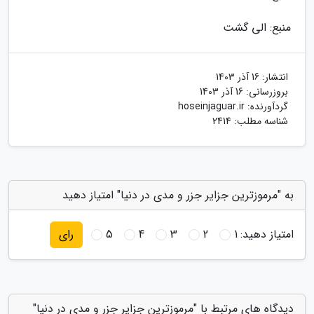
منبع: الی گشت
انتشار:
16 آذر 1403
بروزرسانی:
16 آذر 1403
گردآورنده:
hoseinjaguar.ir
شناسه مطلب: 2414
به "مرموزترین جزایر جزر و مدی در دنیا" امتیاز دهید
امتیاز دهید:
1
2
3
4
5
رای
دیدگاه های مرتبط با "مرموزترین جزایر جزر و مدی در دنیا"