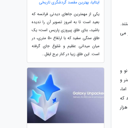
ایتالیا، بهترین مقصد گردشگری تاریخی
یکی از مهمترین جاهای دیدنی فرانسه که
بعید است تا به امروز تصویر آن را ندیده
ند.
باشید، بنای طاق پیروزی پاریس است؛ یک
 می
طاق سنگی سفید که با ارتفاع 50 متری، در
میان میدانی عظیم و شلوغ جای گرفته
است. این طاق زیبا در کنار برج ایفل…
 نو و
ر و
ما،
 که
زار