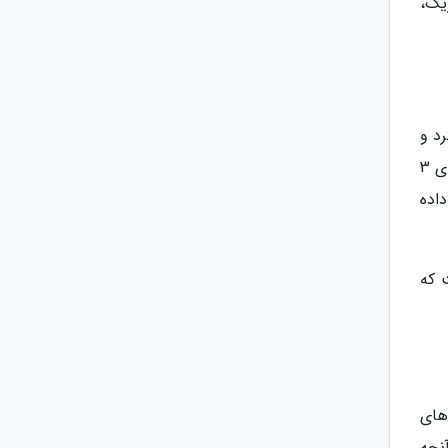
یک،
د و
در حال حاضر بیش از 15000 دانشجوی آموزش از راه دور در سراسر دنیا می توانند به فراگیری علم بپردازند. جورج بروان دارای 3
اده
 که
های
آنچه