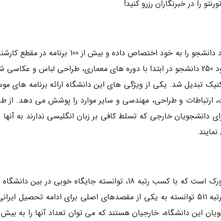
رنتو را در خبرنگاران رزرو کنید!
رایرسون دانشگاه برتر تورنتو است که بالاترین تعداد دانشجو را به خود اختصاص داده و بیش از 100 برنام
و کارشناسی ارشد را ارائه می دهد. رایرسون با حدود 250 دانشجو در ابتدا با دوره های معماری، طراحی لباس و عکا
 این موسسه در سال 1963 به پلی تکنیک تبدیل شد. یکی از ویژگی های این دانشگاه ارائه برنامه های 
 ارتباطات و طراحی، مهندسی و سایر موارد را پوشش می دهد. از طر
دانشگاه با ایجاد برنامه بنیاد Ryerson ESL برای دانشجویان خارجی که تسلط کافی بر زبان انگلیسی ندارند به آنه
نمایند.
یکی دیگر از 5 تا از بهترین دانشگاه های تورنتو، یورک است که با کسب رتبه 18، توانسته جایگاه خوبی در بین 
کانادا کسب نماید و در سطح دنیای نیز با داشتن رتبه 511 توانسته به یکی از مقصدهای اصلی برای ادامه تحصیل ای