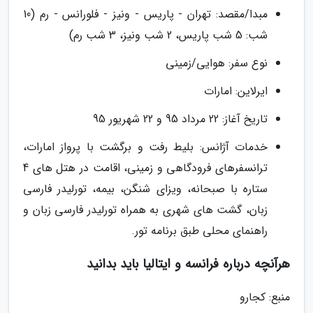
مبدا/مقصد: تهران - پاریس - ونیز - فلورانس - رم (10
شب: 5 شب پاریس، 2 شب ونیز، 3 شب رم)
نوع سفر: هوایی/زمینی
ایرلاین: امارات
تاریخ آغاز: 22 مرداد 95 و 22 شهریور 95
خدمات آژانس: بلیط رفت و برگشت با پرواز امارات،
ترانسفر­­های فرودگاهی و زمینی، اقامت در هتل های 4
ستاره با صبحانه، ویزای شنگن، بیمه، تورلیدر فارسی
زبان، گشت های شهری به همراه تورلیدر فارسی زبان و
راهنمای محلی طبق برنامه تور.
هرآنچه درباره فرانسه و ایتالیا باید بدانید
منبع: کجارو