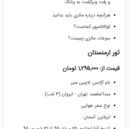
و رفت وبرگشت به پنانگ
هرآنچه درباره مالزی باید بدانید
کوالالامپور کجاست؟
سوغات مالزی چیست؟
تور ارمنستان
قیمت از: 1,295,000 تومان
نام آژانس: لاچین سیر
مبدا/مقصد: تهران - ایروان (3 شب)
نوع سفر: هوایی
ایرلاین: آسمان
تاریخ آغاز/خاتمه: 25 مرداد 95 تا 31 شهریور 95