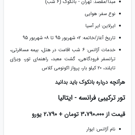
مبدا/مقصد: تهران - بانکوک (6 شب)
نوع سفر: هوایی
ایرلاین: ایر آسیا
تاریخ آغاز/خاتمه: 02 شهریور 95 تا 08 شهریور 95
خدمات آژانس: 6 شب اقامت در هتل، بیمه مسافرتی،
ترانسفر فرودگاهی، گشت معبد، راهنمای تور، ویزای
تایلند، 20 کیلو بار، پرواز اکونومی کلاس
هرآنچه درباره بانکوک باید بدانید
تور ترکیبی فرانسه - ایتالیا
قیمت از 3،790،000 تومان + 2،790 یورو
نام آژانس: ایوار