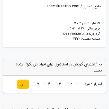
منبع: کجارو / theculturetrip.com
انتشار:
26 آذر 1403
بروزرسانی:
26 آذر 1403
گردآورنده:
hoseinjaguar.ir
شناسه مطلب: 2422
به "راهنمای گردش در استانبول برای افراد درونگرا" امتیاز
دهید
امتیاز دهید:
1
2
3
4
5
رای